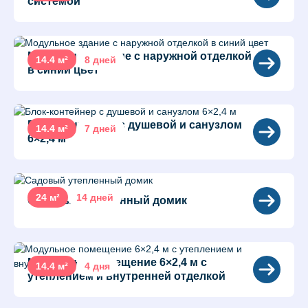
системой
Модульное здание с наружной отделкой
14.4 м²
8 дней
в синий цвет
Блок-контейнер с душевой и санузлом
14.4 м²
7 дней
6×2,4 м
24 м²
14 дней
Садовый утепленный домик
Модульное помещение 6×2,4 м с
14.4 м²
4 дня
утеплением и внутренней отделкой