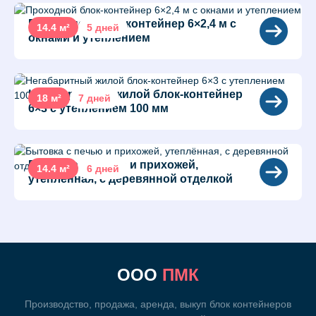
Проходной блок-контейнер 6×2,4 м с
14.4 м²
5 дней
окнами и утеплением
Негабаритный жилой блок-контейнер
18 м²
7 дней
6×3 с утеплением 100 мм
Бытовка с печью и прихожей,
14.4 м²
6 дней
утеплённая, с деревянной отделкой
ООО
ПМК
Производство, продажа, аренда, выкуп блок контейнеров