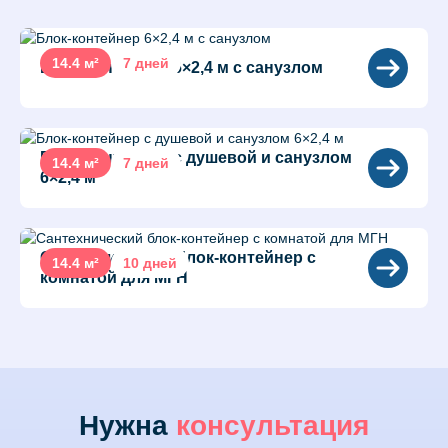
14.4 м²
7 дней
Блок-контейнер 6×2,4 м с санузлом
Блок-контейнер с душевой и санузлом
14.4 м²
7 дней
6×2,4 м
Сантехнический блок-контейнер с
14.4 м²
10 дней
комнатой для МГН
Нужна
консультация