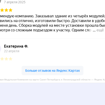
вая Модульная Компания на карте Санкт‑Петербурга и Ленинградской области — Яндекс К