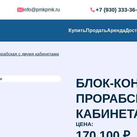
+7 (930) 333-36
info@pmkpmk.ru
Купить
Продать
Аренда
Дост
орабская с двумя кабинетами
БЛОК-КО
ПРОРАБС
КАБИНЕТ
ЦЕНА:
170 100
₽