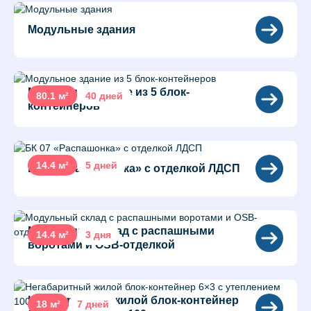
Модульные здания
Модульное здание из 5 блок-
80.1 м²
40 дней
контейнеров
14.4 м²
5 дней
БК 07 «Распашонка» с отделкой ЛДСП
Модульный склад с распашными
14.4 м²
3 дня
воротами и OSB-отделкой
Негабаритный жилой блок-контейнер
18 м²
7 дней