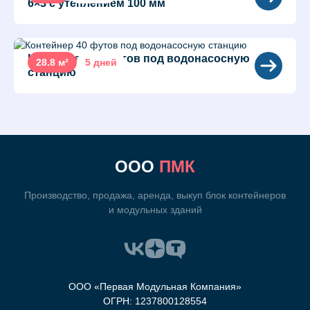
6×3 с утеплением 100 мм
Контейнер 40 футов под водонасосную
28.8 м²
5 дней
станцию
ООО
ПМК
Производство, продажа, аренда, выкуп блок контейнеров
и модульных зданий
ООО «Первая Модульная Компания»
ОГРН: 1237800128554