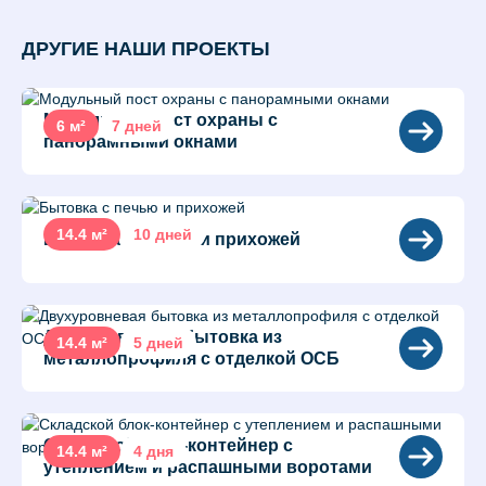
ДРУГИЕ НАШИ ПРОЕКТЫ
Модульный пост охраны с
6 м²
7 дней
панорамными окнами
14.4 м²
10 дней
Бытовка с печью и прихожей
Двухуровневая бытовка из
14.4 м²
5 дней
металлопрофиля с отделкой ОСБ
Складской блок-контейнер с
14.4 м²
4 дня
утеплением и распашными воротами